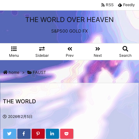
RSS
Feedly
THE WORLD OVER HEAVEN
S&P500 GOLD FX
Menu
Sidebar
Prev
Next
Search
home
>
FAUST
THE WORLD
2026年2月5日