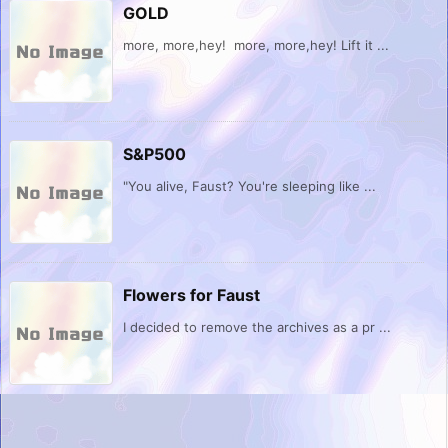
GOLD
more, more,hey! more, more,hey! Lift it ...
S&P500
"You alive, Faust? You're sleeping like ...
Flowers for Faust
I decided to remove the archives as a pr ...