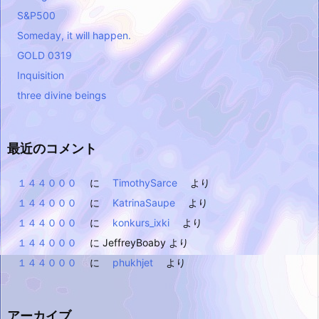
S&P500
Someday, it will happen.
GOLD 0319
Inquisition
three divine beings
最近のコメント
１４４０００
に
TimothySarce
より
１４４０００
に
KatrinaSaupe
より
１４４０００
に
konkurs_ixki
より
１４４０００
に
JeffreyBoaby
より
１４４０００
に
phukhjet
より
アーカイブ