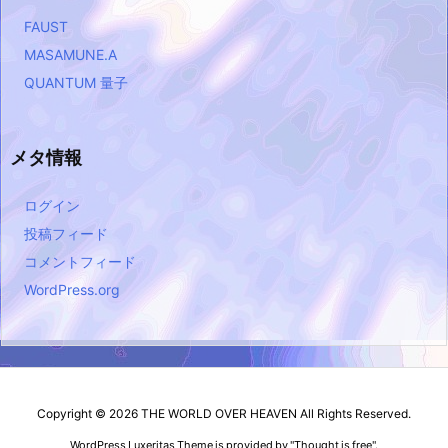
FAUST
MASAMUNE.A
QUANTUM 量子
メタ情報
ログイン
投稿フィード
コメントフィード
WordPress.org
Copyright ©
2026
THE WORLD OVER HEAVEN
All Rights Reserved.
WordPress Luxeritas Theme is provided by "
Thought is free
".