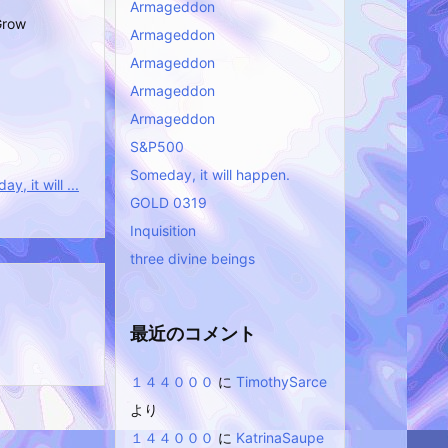
Armageddon
Grow
Armageddon
Armageddon
Armageddon
Armageddon
S&P500
Someday, it will happen.
, it will ...
GOLD 0319
Inquisition
three divine beings
最近のコメント
１４４０００
に
TimothySarce
より
１４４０００
に
KatrinaSaupe