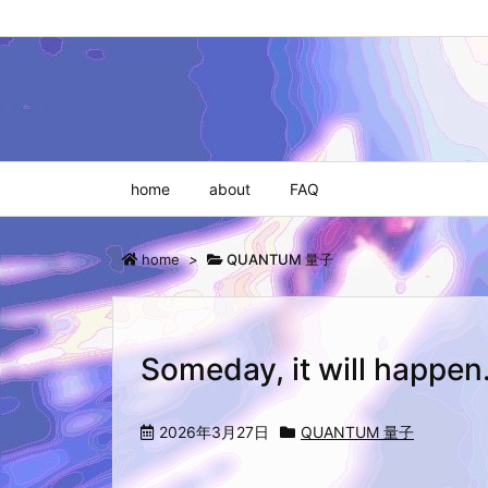
home
about
FAQ
home
>
QUANTUM 量子
Someday, it will happen
2026年3月27日
QUANTUM 量子