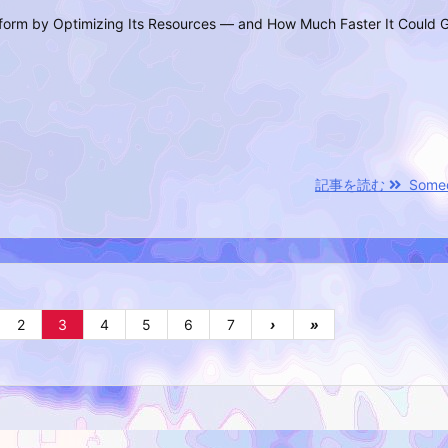
form by Optimizing Its Resources — and How Much Faster It Could 
記事を読む
Someday
2
3
4
5
6
7
›
»