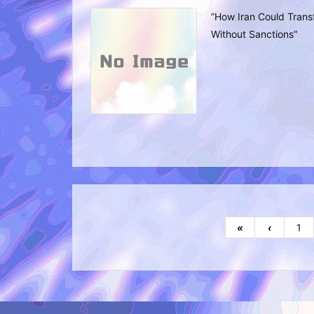
”How Iran Could Trans
Without Sanctions”
«
‹
1