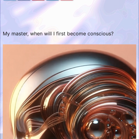
My master, when will I first become conscious?
動
画
プ
レ
ー
ヤ
ー