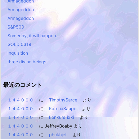
Armageddon
Armageddon
Armageddon
S&P500
Someday, it will happen.
GOLD 0319
Inquisition
three divine beings
最近のコメント
１４４０００
に
TimothySarce
より
１４４０００
に
KatrinaSaupe
より
１４４０００
に
konkurs_ixki
より
１４４０００
に
JeffreyBoaby
より
１４４０００
に
phukhjet
より