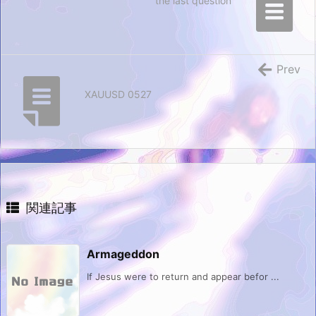
the last question
Prev
XAUUSD 0527
関連記事
Armageddon
If Jesus were to return and appear befor ...