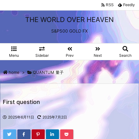
RSS
Feedly
THE WORLD OVER HEAVEN
S&P500 GOLD FX
Menu
Sidebar
Prev
Next
Search
home
>
QUANTUM 量子
First question
2025年6月11日
2025年7月2日