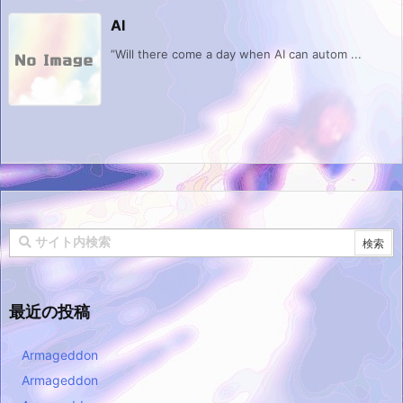
AI
”Will there come a day when AI can autom ...
最近の投稿
Armageddon
Armageddon